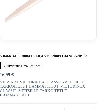
Home
/
Veitset
/
Sveitsiläiset veitset
/
Victorinox
/
Varaosat
Vn.a.6141 hammastikkuja Victorinox Classic -veitsille
✓ Arvioinut
Timo Lehtinen
16,99
€
VN.A.6141 VICTORINOX CLASSIC -VEITSILLE
TARKOITETUT HAMMASTIKUT, VICTORINOX
CLASSIC -VEITSILLE TARKOITETUT
HAMMASTIKUT