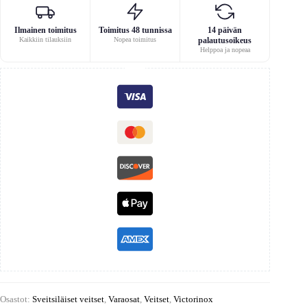
Ilmainen toimitus
Toimitus 48 tunnissa
14 päivän
Kaikkiin tilauksiin
Nopea toimitus
palautusoikeus
Helppoa ja nopeaa
Osastot:
Sveitsiläiset veitset
,
Varaosat
,
Veitset
,
Victorinox