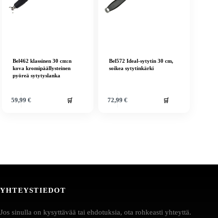
Bel462 klassinen 30 cm:n
Bel572 Ideal-sytytin 30 cm,
kova kromipäällysteinen
soikea sytytinkärki
pyöreä sytytyslanka
🛒
🛒
59,99
€
72,99
€
YHTEYSTIEDOT
Jos sinulla on kysyttävää tai ehdotuksia, ota rohkeasti yhteyttä.