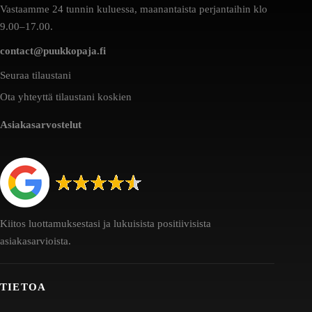
Vastaamme 24 tunnin kuluessa, maanantaista perjantaihin klo
9.00–17.00.
contact@puukkopaja.fi
Seuraa tilaustani
Ota yhteyttä tilaustani koskien
Asiakasarvostelut
Kiitos luottamuksestasi ja lukuisista positiivisista
asiakasarvioista.
TIETOA