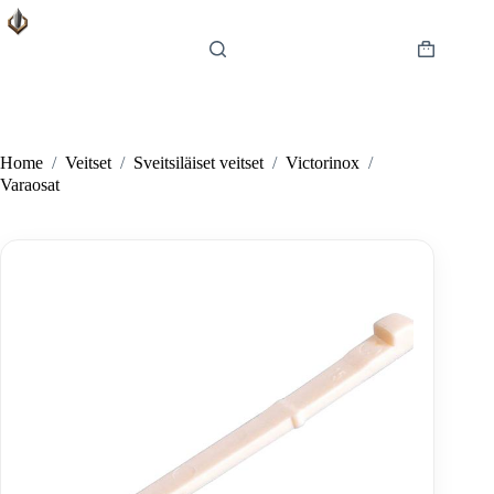
Skip
to
content
Shopping
cart
Home
/
Veitset
/
Sveitsiläiset veitset
/
Victorinox
/
Varaosat