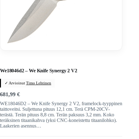
Home
/
Veitset
/
Taittoveitset
/
Taittoveitset tuotemerkeittäin
We18046d2 – We Knife Synergy 2 V2
✓ Arvioinut
Timo Lehtinen
681,99
€
WE18046D2 – We Knife Synergy 2 V2, framelock-tyyppinen
taittoveitsi. Suljettuna pituus 12,1 cm. Terä CPM-20CV-
terästä. Terän pituus 8,8 cm. Terän paksuus 3,2 mm. Koko
teräksinen titaanikahva (yksi CNC-koneistettu titaanilohko).
Laakerien asennus…