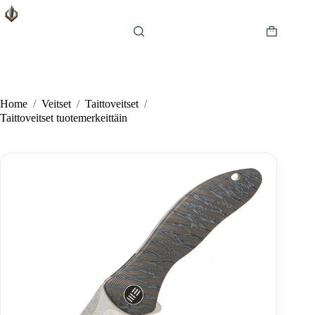
Skip
to
content
Shopping
cart
Home
/
Veitset
/
Taittoveitset
/
Taittoveitset tuotemerkeittäin