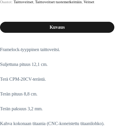
Osastot:
Taittoveitset
,
Taittoveitset tuotemerkeittäin
,
Veitset
Kuvaus
Framelock-tyyppinen taittoveitsi.
Suljettuna pituus 12,1 cm.
Terä CPM-20CV-terästä.
Terän pituus 8,8 cm.
Terän paksuus 3,2 mm.
Kahva kokonaan titaania (CNC-koneistettu titaanilohko).