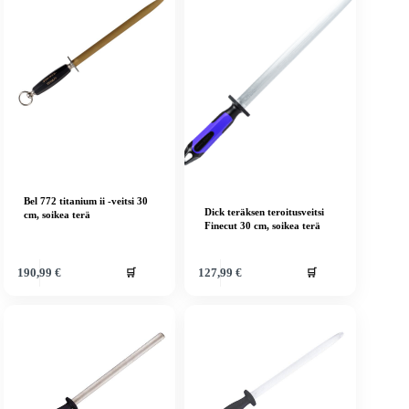
Bel 772 titanium ii -veitsi 30
Dick teräksen teroitusveitsi
cm, soikea terä
Finecut 30 cm, soikea terä
🛒
🛒
190,99
€
127,99
€