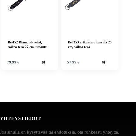
Bel452 Diamond-veitsi,
Bel 353 erikoisteroitusviila 25
soikea terä 27 cm, timantti
cm, soikea terä
🛒
🛒
79,99
€
57,99
€
YHTEYSTIEDOT
Jos sinulla on kysyttävää tai ehdotuksia, ota rohkeasti yhteyttä.