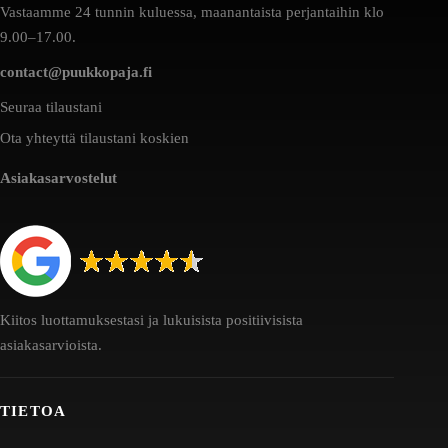
Vastaamme 24 tunnin kuluessa, maanantaista perjantaihin klo
9.00–17.00.
contact@puukkopaja.fi
Seuraa tilaustani
Ota yhteyttä tilaustani koskien
Asiakasarvostelut
Kiitos luottamuksestasi ja lukuisista positiivisista
asiakasarvioista.
TIETOA