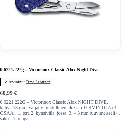
Home
/
Veitset
/
Sveitsiläiset veitset
/
Victorinox
/
Victorinox-taittoveitset
0.6221.222g – Victorinox Classic Alox Night Dive
✓ Arvioinut
Timo Lehtinen
60,99
€
0.6221.222G – Victorinox Classic Alox NIGHT DIVE,
kahva 58 mm, värjätty ruudullinen alox.. 5 TOIMINTOA (3
OSAA). 1. terä 2. kynsiviila, jossa: 3. – 3 mm ruuvimeisseli 4.
sakset 5. rengas