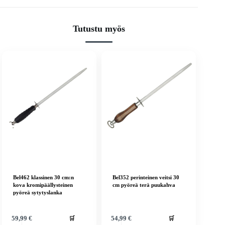
Tutustu myös
Bel462 klassinen 30 cm:n
Bel352 perinteinen veitsi 30
kova kromipäällysteinen
cm pyöreä terä puukahva
pyöreä sytytyslanka
🛒
🛒
59,99
€
54,99
€