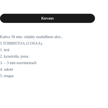
Kuvaus
Kahva 58 mm, värjätty ruudullinen alox..
5 TOIMINTOA (3 OSAA).
1. terä
2. kynsiviila, jossa:
3. – 3 mm ruuvimeisseli
4. sakset
5. rengas