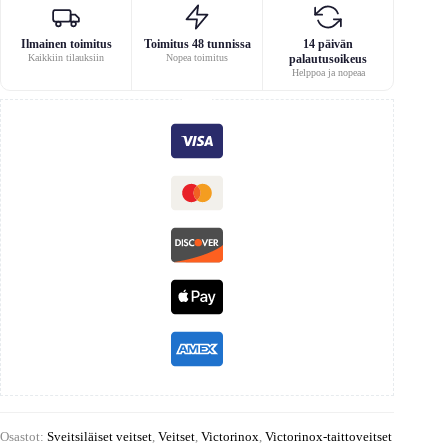
Ilmainen toimitus
Toimitus 48 tunnissa
14 päivän
Kaikkiin tilauksiin
Nopea toimitus
palautusoikeus
Helppoa ja nopeaa
Osastot:
Sveitsiläiset veitset
,
Veitset
,
Victorinox
,
Victorinox-taittoveitset