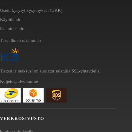
Usein kysytyt kysymykset (UKK)
Käyttöehdot
Palautusehdot
Turvallinen ostaminen
Tietosi ja maksusi on suojattu salatulla SSL-yhteydellä.
Kuljetuspalvelumme
VERKKOSIVUSTO
kuuluu yritykselle: