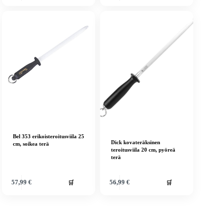
Bel 353 erikoisteroitusviila 25
Dick kovateräksinen
cm, soikea terä
teroitusviila 20 cm, pyöreä
terä
🛒
🛒
57,99
€
56,99
€