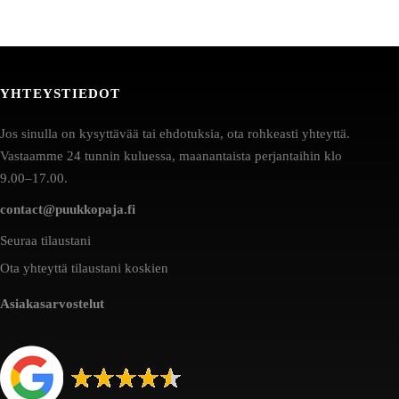
YHTEYSTIEDOT
Jos sinulla on kysyttävää tai ehdotuksia, ota rohkeasti yhteyttä.
Vastaamme 24 tunnin kuluessa, maanantaista perjantaihin klo
9.00–17.00.
contact@puukkopaja.fi
Seuraa tilaustani
Ota yhteyttä tilaustani koskien
Asiakasarvostelut