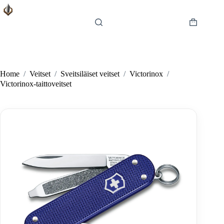
Skip
to
content
Shopping
cart
Home
/
Veitset
/
Sveitsiläiset veitset
/
Victorinox
/
Victorinox-taittoveitset