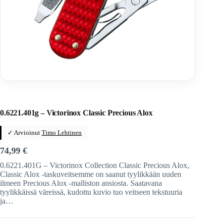
Home
/
Veitset
/
Sveitsiläiset veitset
/
Victorinox
/
Victorinox-taittoveitset
0.6221.401g – Victorinox Classic Precious Alox
✓ Arvioinut
Timo Lehtinen
74,99
€
0.6221.401G – Victorinox Collection Classic Precious Alox,
Classic Alox -taskuveitsemme on saanut tyylikkään uuden
ilmeen Precious Alox -malliston ansiosta. Saatavana
tyylikkäissä väreissä, kudottu kuvio tuo veitseen tekstuuria
ja…