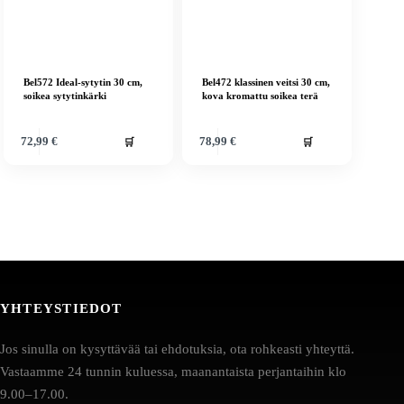
Bel572 Ideal-sytytin 30 cm,
Bel472 klassinen veitsi 30 cm,
soikea sytytinkärki
kova kromattu soikea terä
🛒
🛒
72,99
€
78,99
€
YHTEYSTIEDOT
Jos sinulla on kysyttävää tai ehdotuksia, ota rohkeasti yhteyttä.
Vastaamme 24 tunnin kuluessa, maanantaista perjantaihin klo
9.00–17.00.