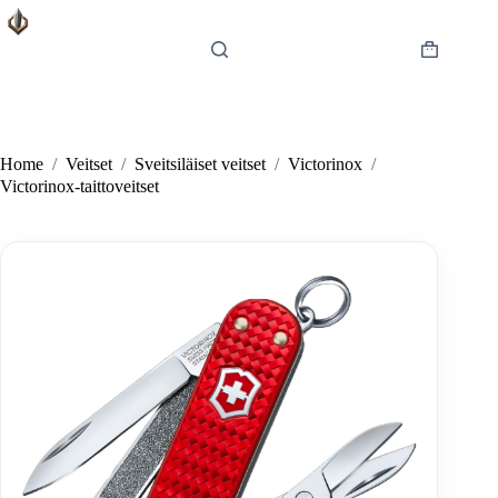
Skip
to
content
Shopping
cart
Home
/
Veitset
/
Sveitsiläiset veitset
/
Victorinox
/
Victorinox-taittoveitset