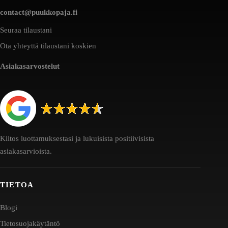
contact@puukkopaja.fi
Seuraa tilaustani
Ota yhteyttä tilaustani koskien
Asiakasarvostelut
Kiitos luottamuksestasi ja lukuisista positiivisista
asiakasarvioista.
TIETOA
Blogi
Tietosuojakäytäntö