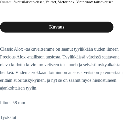
Osastot:
Sveitsiläiset veitset
,
Veitset
,
Victorinox
,
Victorinox-taittoveitset
Kuvaus
Classic Alox -taskuveitsemme on saanut tyylikkään uuden ilmeen
Precious Alox -malliston ansiosta. Tyylikkäissä väreissä saatavana
oleva kudottu kuvio tuo veitseen tekstuuria ja selvästi nykyaikaista
henkeä. Viiden arvokkaan toiminnon ansiosta veitsi on jo ennestään
erittäin suorituskykyinen, ja nyt se on saanut myös hienostuneen,
ajankohtaisen tyylin.
Pituus 58 mm.
Työkalut