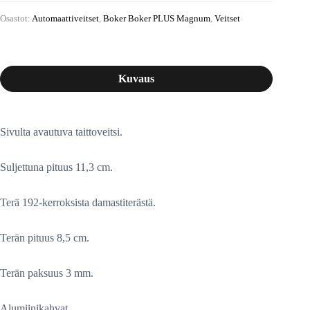
Osastot:
Automaattiveitset
,
Boker Boker PLUS Magnum
,
Veitset
Kuvaus
Sivulta avautuva taittoveitsi.
Suljettuna pituus 11,3 cm.
Terä 192-kerroksista damastiterästä.
Terän pituus 8,5 cm.
Terän paksuus 3 mm.
Alumiinikahvat.