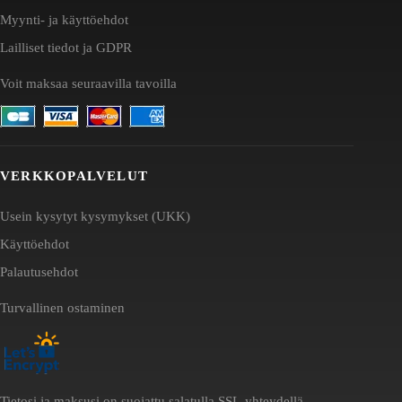
Myynti- ja käyttöehdot
Lailliset tiedot ja GDPR
Voit maksaa seuraavilla tavoilla
VERKKOPALVELUT
Usein kysytyt kysymykset (UKK)
Käyttöehdot
Palautusehdot
Turvallinen ostaminen
Tietosi ja maksusi on suojattu salatulla SSL-yhteydellä.