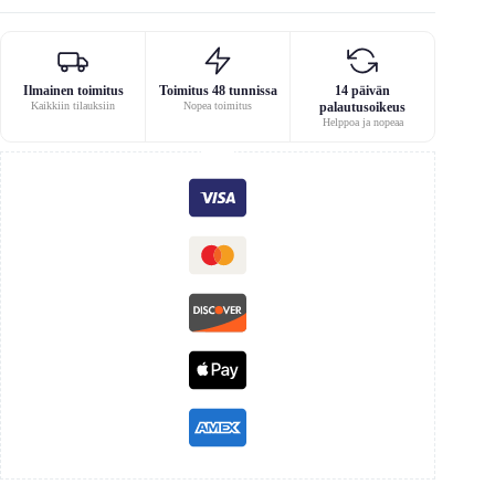
Ilmainen toimitus
Toimitus 48 tunnissa
14 päivän
Kaikkiin tilauksiin
Nopea toimitus
palautusoikeus
Helppoa ja nopeaa