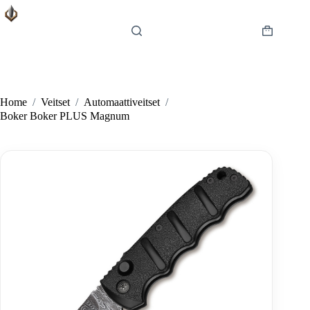
Skip
to
content
Shopping
cart
Home
/
Veitset
/
Automaattiveitset
/
Boker Boker PLUS Magnum