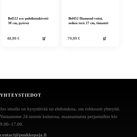
Bel522 eco-puhdistuskivetti
Bel452 Diamond-veitsi,
30 cm, pyöreä
soikea terä 27 cm, timantti
🛒
🛒
40,99
€
79,99
€
YHTEYSTIEDOT
Jos sinulla on kysyttävää tai ehdotuksia, ota rohkeasti yhteyttä.
Vastaamme 24 tunnin kuluessa, maanantaista perjantaihin klo
9.00–17.00.
contact@puukkopaja.fi