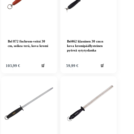
Bel 872 fischrom-veitsi 30
Bel462 klassinen 30 cm:n
cm, soikea terä, kova kromi
kova kromipäällysteinen
pyöreä sytytyslanka
🛒
🛒
103,99
€
59,99
€