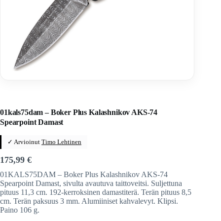
Home
/
Veitset
/
Automaattiveitset
/
Boker Boker PLUS Magnum
01kals75dam – Boker Plus Kalashnikov AKS-74
Spearpoint Damast
✓ Arvioinut
Timo Lehtinen
175,99
€
01KALS75DAM – Boker Plus Kalashnikov AKS-74
Spearpoint Damast, sivulta avautuva taittoveitsi. Suljettuna
pituus 11,3 cm. 192-kerroksinen damastiterä. Terän pituus 8,5
cm. Terän paksuus 3 mm. Alumiiniset kahvalevyt. Klipsi.
Paino 106 g.