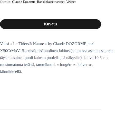
Osastot:
Claude Dozorme
,
Ranskalaiset veitset
,
Veitset
Kuvaus
Veitsi « Le Thiers® Nature » by Claude DOZORME, terä
X50CrMoV15-terästä, sisäpuolinen lukitus (suljetussa asennossa terän
täysin tasainen puoli kahvan puolella jää näkyviin), kahva 10,5 cm
ruostumatonta terästä, tammikuori, « fougère » -kaiverrus,
kiinnikkeellä.