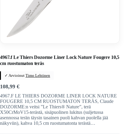
Home
/
Veitset
/
Ranskalaiset veitset
/
Claude Dozorme
4967.f Le Thiers Dozorme Liner Lock Nature Fougere 10,5
cm ruostumaton teräs
✓ Arvioinut
Timo Lehtinen
108,99
€
4967.F LE THIERS DOZORME LINER LOCK NATURE
FOUGERE 10,5 CM RUOSTUMATON TERÄS, Claude
DOZORME:n veitsi ”Le Thiers® Nature”, terä
X50CrMoV15-terästä, sisäpuolinen lukitus (suljetussa
asennossa terän täysin tasainen puoli kahvan puolella jää
näkyviin), kahva 10,5 cm ruostumatonta terästä…