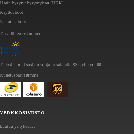
Usein kysytyt kysymykset (UKK)
Käyttöehdot
Palautusehdot
Turvallinen ostaminen
Tietosi ja maksusi on suojattu salatulla SSL-yhteydellä.
Kuljetuspalvelumme
VERKKOSIVUSTO
kuuluu yritykselle: