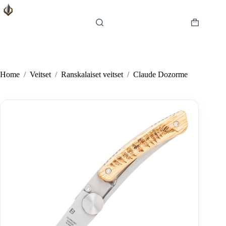
Skip
to
content
Shopping
cart
Home
/
Veitset
/
Ranskalaiset veitset
/
Claude Dozorme