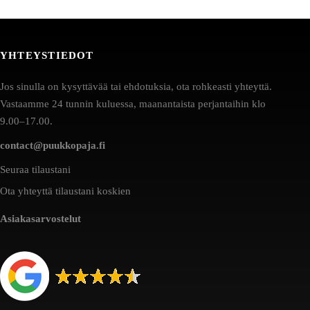
YHTEYSTIEDOT
Jos sinulla on kysyttävää tai ehdotuksia, ota rohkeasti yhteyttä.
Vastaamme 24 tunnin kuluessa, maanantaista perjantaihin klo
9.00–17.00.
contact@puukkopaja.fi
Seuraa tilaustani
Ota yhteyttä tilaustani koskien
Asiakasarvostelut