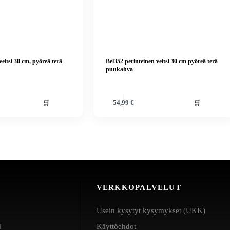
veitsi 30 cm, pyöreä terä
Bel352 perinteinen veitsi 30 cm pyöreä terä
puukahva
🛒
🛒
54,99
€
VERKKOPALVELUT
Usein kysytyt kysymykset (UKK)
ö
Käyttöehdot