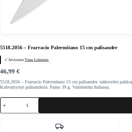
Home
/
Veitset
/
Taittoveitset
/
Taittoveitset tuotemerkeittäin
/
Frar
5518.2056 – Frarracio Palermitano 15 cm palisander
✓ Arvioinut
Timo Lehtinen
46,99
€
5518.2056 – Frarracio Palermitano 15 cm palisander, taittoveitsi pakko
Kahvatyynyt palisanderia. Paino 39 g. Valmistettu Italiassa.
5518.2056
-
Frarracio
Palermitano
15
cm
palisander