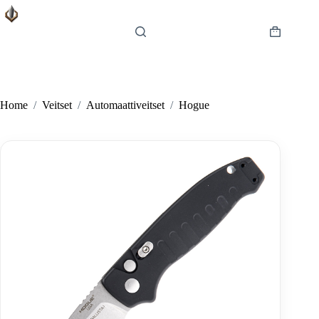
Skip
to
content
Shopping
cart
Home
/
Veitset
/
Automaattiveitset
/
Hogue