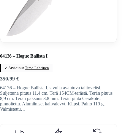
Home
/
Veitset
/
Automaattiveitset
/
Hogue
64136 – Hogue Ballista I
✓ Arvioinut
Timo Lehtinen
350,99
€
64136 – Hogue Ballista I, sivulta avautuva taittoveitsi.
Suljettuna pituus 11,4 cm. Terä 154CM-terästä. Terän pituus
8,9 cm. Terän paksuus 3,8 mm. Terän pinta Cerakote-
pinnoitettu. Alumiiniset kahvalevyt. Klipsi. Paino 119 g.
Valmistettu…