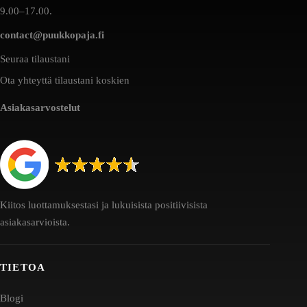
9.00–17.00.
contact@puukkopaja.fi
Seuraa tilaustani
Ota yhteyttä tilaustani koskien
Asiakasarvostelut
Kiitos luottamuksestasi ja lukuisista positiivisista
asiakasarvioista.
TIETOA
Blogi