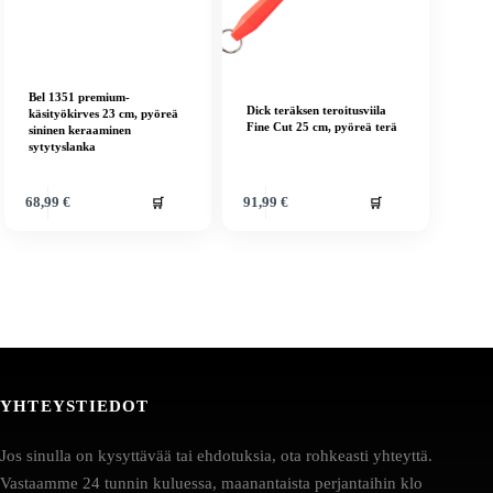
Bel 1351 premium-
Dick teräksen teroitusviila
käsityökirves 23 cm, pyöreä
Fine Cut 25 cm, pyöreä terä
sininen keraaminen
sytytyslanka
🛒
🛒
68,99
€
91,99
€
YHTEYSTIEDOT
Jos sinulla on kysyttävää tai ehdotuksia, ota rohkeasti yhteyttä.
Vastaamme 24 tunnin kuluessa, maanantaista perjantaihin klo