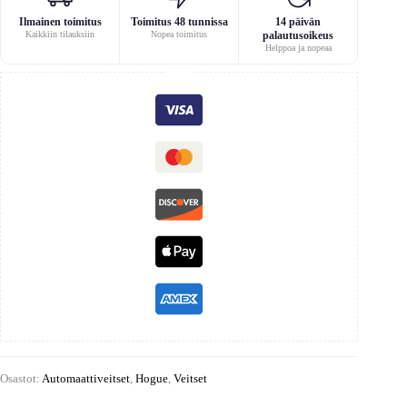
Ilmainen toimitus
Toimitus 48 tunnissa
14 päivän
Kaikkiin tilauksiin
Nopea toimitus
palautusoikeus
Helppoa ja nopeaa
Osastot:
Automaattiveitset
,
Hogue
,
Veitset