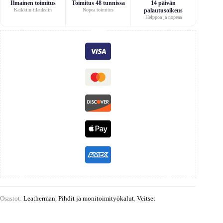
Ilmainen toimitus
Toimitus 48 tunnissa
14 päivän
Kaikkiin tilauksiin
Nopea toimitus
palautusoikeus
Helppoa ja nopeaa
Osastot:
Leatherman
,
Pihdit ja monitoimityökalut
,
Veitset