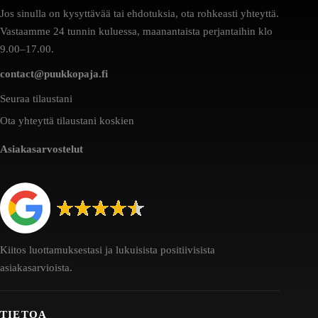
Jos sinulla on kysyttävää tai ehdotuksia, ota rohkeasti yhteyttä.
Vastaamme 24 tunnin kuluessa, maanantaista perjantaihin klo
9.00–17.00.
contact@puukkopaja.fi
Seuraa tilaustani
Ota yhteyttä tilaustani koskien
Asiakasarvostelut
Kiitos luottamuksestasi ja lukuisista positiivisista
asiakasarvioista.
TIETOA