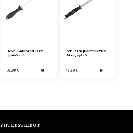
Bel250 kouluveitsi 25 cm
Bel522 eco-puhdistuskivetti
pyöreä terä
30 cm, pyöreä
🛒
🛒
31,99
€
40,99
€
YHTEYSTIEDOT