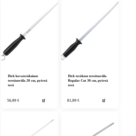
Dick kovateräksinen
Dick teräksen teroitusviila
teroitusviila 20 cm, pyöreä
Regular Cut 30 cm, pyöreä
terä
terä
🛒
🛒
56,99
€
81,99
€