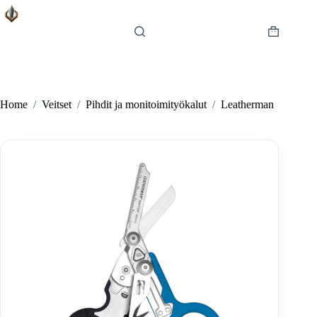
Skip
to
content
Shopping
cart
Home
/
Veitset
/
Pihdit ja monitoimityökalut
/
Leatherman