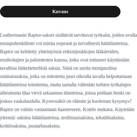
Kuvaus
Leathermanin Raptor-sakset sisältävät tarvittavat työkalut, joiden avulla
ensiapuhenkilöstö voi toimia nopeasti ja turvallisesti hätätilanteissa.
Raptor on kehitetty yhteistyössä erikoisjoukkojen lääkäreiden,
ensihoitajien ja palomiesten kanssa, jotka ovat tottuneet käyttämään
tavallisia lääketieteellisiä saksia. Siinä on useita monipuolisia
ominaisuuksia, jotka on mitoitettu juuri oikealla tavalla helpottamaan
hätätilanteissa toimimista, mutta samalla vältetään turhien työkalujen
aiheuttama tilaa vievä sekaannus tilanteissa, joissa potilaan henki on
joskus vaakalaudalla. Kyseessäkö on elämän ja kuoleman kysymys?
Raptor on valmis vastaamaan haasteeseen. Kotelo mukana. Käytetään
yleensä: saksina hätätilanteissa, teollisuussaksina, tekstiilisaksina,
keittiösaksina, puutarhasaksina.