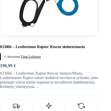
Home
/
Veitset
/
Pihdit ja monitoimityökalut
/
Leatherman
833066 – Leatherman Raptor Rescue sininen/musta
✓ Arvioinut
Timo Lehtinen
190,99
€
833066 – Leatherman Raptor Rescue Sininen/Musta,
Leathermanin Raptor-sakset sisältävät tarvittavat työkalut, jotta
pelastajat voivat toimia nopeasti ja turvallisesti hätätilanteissa.
Kehitetty yhteistyössä…