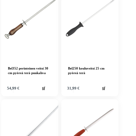
Bel352 perinteinen veitsi 30
Bel250 kouluveitsi 25 cm
cm pyöreä terä puukahva
pyöreä terä
🛒
🛒
54,99
€
31,99
€