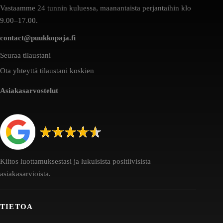
Vastaamme 24 tunnin kuluessa, maanantaista perjantaihin klo
9.00–17.00.
contact@puukkopaja.fi
Seuraa tilaustani
Ota yhteyttä tilaustani koskien
Asiakasarvostelut
Kiitos luottamuksestasi ja lukuisista positiivisista
asiakasarvioista.
TIETOA