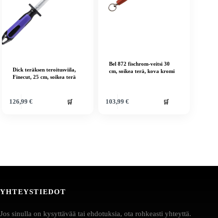
Bel 872 fischrom-veitsi 30
Dick teräksen teroitusviila,
cm, soikea terä, kova kromi
Finecut, 25 cm, soikea terä
🛒
🛒
126,99
€
103,99
€
YHTEYSTIEDOT
Jos sinulla on kysyttävää tai ehdotuksia, ota rohkeasti yhteyttä.