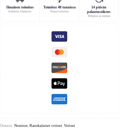
Ilmainen toimitus
Toimitus 48 tunnissa
14 päivän
Kaikkiin tilauksiin
Nopea toimitus
palautusoikeus
Helppoa ja nopeaa
Osastot:
Nontron
,
Ranskalaiset veitset
,
Veitset