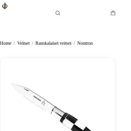
Skip
to
content
Shopping
cart
Home
/
Veitset
/
Ranskalaiset veitset
/
Nontron