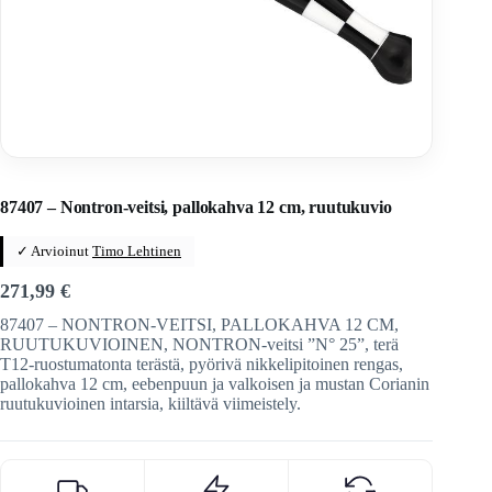
Home
/
Veitset
/
Ranskalaiset veitset
/
Nontron
87407 – Nontron-veitsi, pallokahva 12 cm, ruutukuvio
✓ Arvioinut
Timo Lehtinen
271,99
€
87407 – NONTRON-VEITSI, PALLOKAHVA 12 CM,
RUUTUKUVIOINEN, NONTRON-veitsi ”N° 25”, terä
T12-ruostumatonta terästä, pyörivä nikkelipitoinen rengas,
pallokahva 12 cm, eebenpuun ja valkoisen ja mustan Corianin
ruutukuvioinen intarsia, kiiltävä viimeistely.