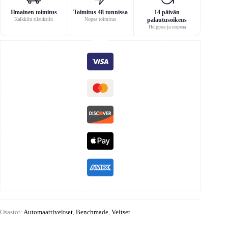
Ilmainen toimitus
Toimitus 48 tunnissa
14 päivän
Kaikkiin tilauksiin
Nopea toimitus
palautusoikeus
Helppoa ja nopeaa
Osastot:
Automaattiveitset
,
Benchmade
,
Veitset