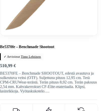
Home
/
Veitset
/
Automaattiveitset
/
Benchmade
Be5370fe – Benchmade Shootout
✓ Arvioinut
Timo Lehtinen
510,99
€
BE5370FE – Benchmade SHOOTOUT, edestä avautuva ja
sulkeutuva veitsi (OTF). Suljettuna pituus 12,95 cm. Terä
CPM-CRUWear-terästä. Terän pituus 8,92 cm. Terän paksuus
2,54 mm. Kahvakerrokset CF-Elite-materiaalia. Klipsi,
lasinrikkoja. Vyötaskukotelo….