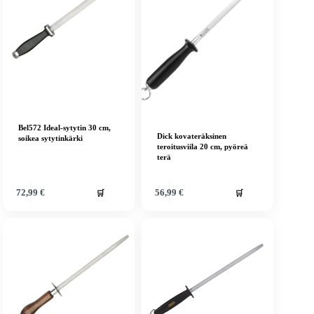
Bel572 Ideal-sytytin 30 cm,
Dick kovateräksinen
soikea sytytinkärki
teroitusviila 20 cm, pyöreä
terä
🛒
🛒
72,99
€
56,99
€