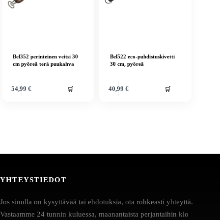
Bel352 perinteinen veitsi 30
Bel522 eco-puhdistuskivetti
cm pyöreä terä puukahva
30 cm, pyöreä
🛒
🛒
54,99
€
40,99
€
YHTEYSTIEDOT
Jos sinulla on kysyttävää tai ehdotuksia, ota rohkeasti yhteyttä.
Vastaamme 24 tunnin kuluessa, maanantaista perjantaihin klo