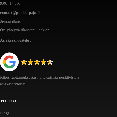
9.00–17.00.
contact@puukkopaja.fi
Seuraa tilaustani
Ota yhteyttä tilaustani koskien
Asiakasarvostelut
Kiitos luottamuksestasi ja lukuisista positiivisista
asiakasarvioista.
TIETOA
Blogi