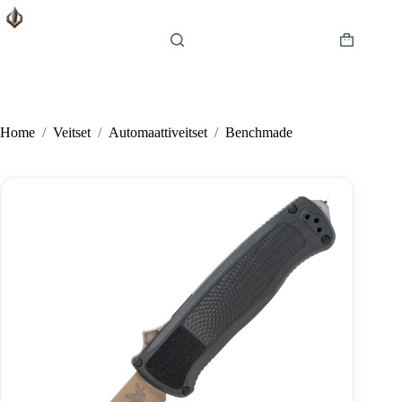
Skip
to
content
Shopping
cart
Home
/
Veitset
/
Automaattiveitset
/
Benchmade