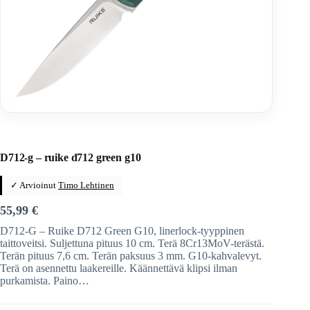
Home
/
Veitset
/
Taittoveitset
/
Taittoveitset tuotemerkeittäin
/
Ruike Knives
D712-g – ruike d712 green g10
✓ Arvioinut
Timo Lehtinen
55,99
€
D712-G – Ruike D712 Green G10, linerlock-tyyppinen
taittoveitsi. Suljettuna pituus 10 cm. Terä 8Cr13MoV-terästä.
Terän pituus 7,6 cm. Terän paksuus 3 mm. G10-kahvalevyt.
Terä on asennettu laakereille. Käännettävä klipsi ilman
purkamista. Paino…