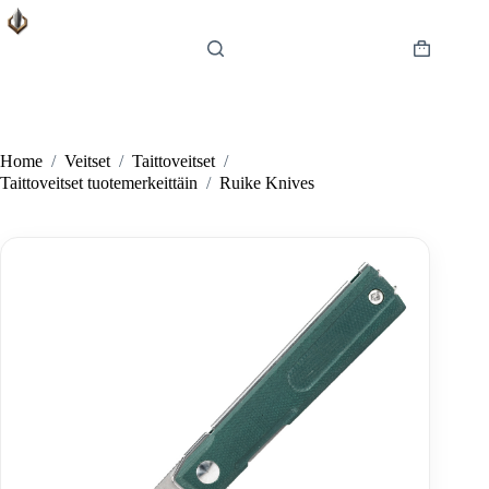
Skip
to
content
Shopping
cart
Home
/
Veitset
/
Taittoveitset
/
Taittoveitset tuotemerkeittäin
/
Ruike Knives