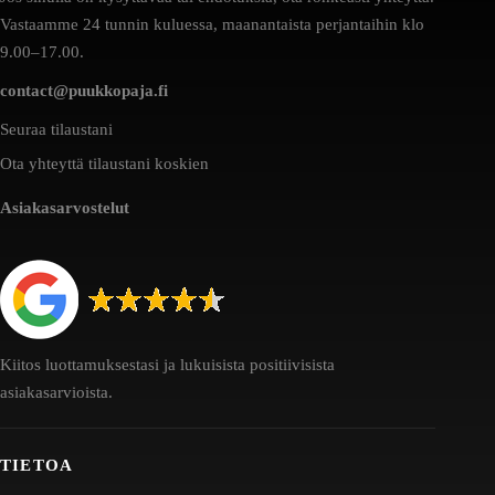
Vastaamme 24 tunnin kuluessa, maanantaista perjantaihin klo
9.00–17.00.
contact@puukkopaja.fi
Seuraa tilaustani
Ota yhteyttä tilaustani koskien
Asiakasarvostelut
Kiitos luottamuksestasi ja lukuisista positiivisista
asiakasarvioista.
TIETOA