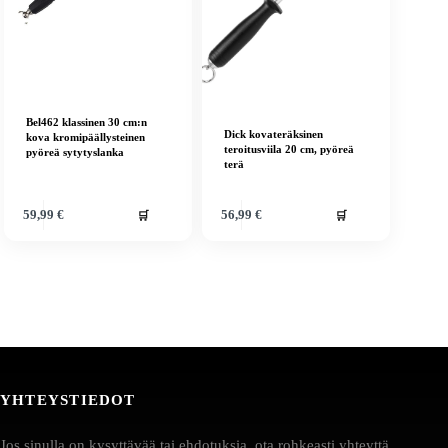
Bel462 klassinen 30 cm:n
Dick kovateräksinen
kova kromipäällysteinen
teroitusviila 20 cm, pyöreä
pyöreä sytytyslanka
terä
🛒
🛒
59,99
€
56,99
€
YHTEYSTIEDOT
Jos sinulla on kysyttävää tai ehdotuksia, ota rohkeasti yhteyttä.