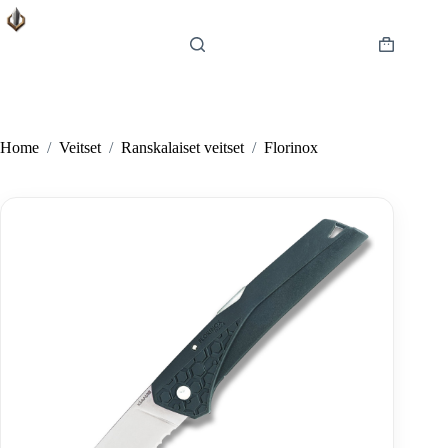
Skip
to
content
Shopping
cart
Home
/
Veitset
/
Ranskalaiset veitset
/
Florinox