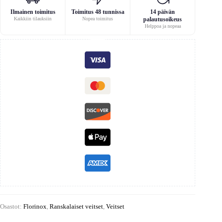
Ilmainen toimitus
Toimitus 48 tunnissa
14 päivän
Kaikkiin tilauksiin
Nopea toimitus
palautusoikeus
Helppoa ja nopeaa
Osastot:
Florinox
,
Ranskalaiset veitset
,
Veitset