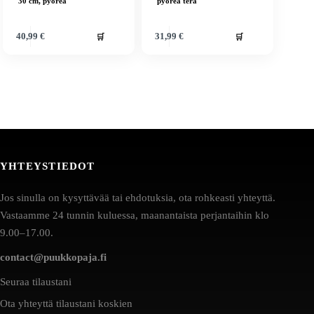
30 cm, pyöreä
pyöreä terä
🛒
🛒
40,99
€
31,99
€
YHTEYSTIEDOT
Jos sinulla on kysyttävää tai ehdotuksia, ota rohkeasti yhteyttä.
Vastaamme 24 tunnin kuluessa, maanantaista perjantaihin klo
9.00–17.00.
contact@puukkopaja.fi
Seuraa tilaustani
Ota yhteyttä tilaustani koskien