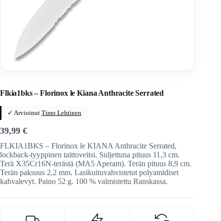
Home
/
Veitset
/
Ranskalaiset veitset
/
Florinox
Flkia1bks – Florinox le Kiana Anthracite Serrated
✓ Arvioinut
Timo Lehtinen
39,99
€
FLKIA1BKS – Florinox le KIANA Anthracite Serrated,
lockback-tyyppinen taittoveitsi. Suljettuna pituus 11,3 cm.
Terä X35Cr16N-terästä (MA5 Aperam). Terän pituus 8,9 cm.
Terän paksuus 2,2 mm. Lasikuituvahvistetut polyamidiset
kahvalevyt. Paino 52 g. 100 % valmistettu Ranskassa.