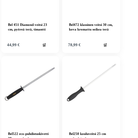
Bel 451 Diamond-veitsi 23
Bel472 klassinen veitsi 30 cm,
cm, pyöreä terä, timantti
kova kromattu soikea terä
🛒
🛒
44,99
€
78,99
€
Bel522 eco-puhdistuskivetti
Bel250 kouluveitsi 25 cm