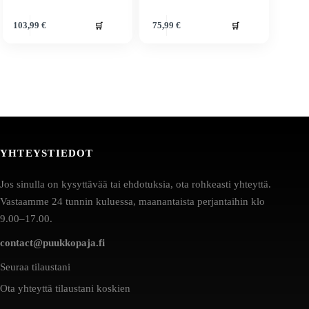
🛒
🛒
103,99
€
75,99
€
YHTEYSTIEDOT
Jos sinulla on kysyttävää tai ehdotuksia, ota rohkeasti yhteyttä.
Vastaamme 24 tunnin kuluessa, maanantaista perjantaihin klo
9.00–17.00.
contact@puukkopaja.fi
Seuraa tilaustani
Ota yhteyttä tilaustani koskien