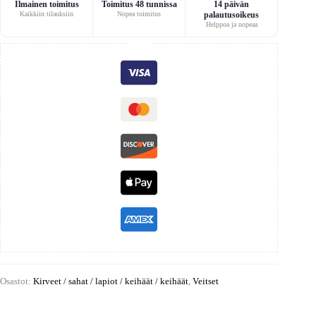
Ilmainen toimitus
Toimitus 48 tunnissa
14 päivän
Kaikkiin tilauksiin
Nopea toimitus
palautusoikeus
Helppoa ja nopeaa
Osastot:
Kirveet / sahat / lapiot / keihäät / keihäät
,
Veitset