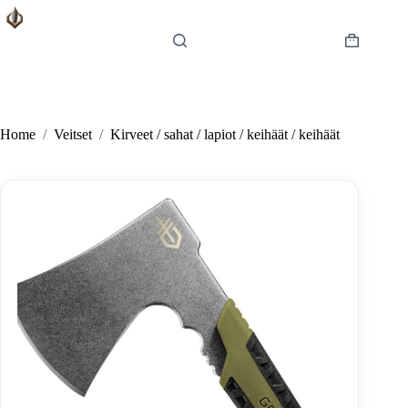
Skip
to
content
Shopping
cart
Home
/
Veitset
/
Kirveet / sahat / lapiot / keihäät / keihäät