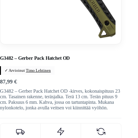
Home
/
Veitset
/
Kirveet / sahat / lapiot / keihäät / keihäät
G3482 – Gerber Pack Hatchet OD
✓ Arvioinut
Timo Lehtinen
87,99
€
G3482 – Gerber Pack Hatchet OD -kirves, kokonaispituus 23
cm. Tasainen rakenne, teräsjalka. Terä 13 cm. Terän pituus 9
cm. Paksuus 6 mm. Kahva, jossa on tartuntapinta. Mukana
nylonkotelo, jonka avulla veitsen voi kiinnittää vyöhön.