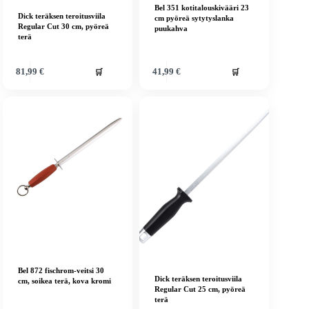
Bel 351 kotitalouskivääri 23
Dick teräksen teroitusviila
cm pyöreä sytytyslanka
Regular Cut 30 cm, pyöreä
puukahva
terä
🛒
🛒
81,99
€
41,99
€
Bel 872 fischrom-veitsi 30
Dick teräksen teroitusviila
cm, soikea terä, kova kromi
Regular Cut 25 cm, pyöreä
terä