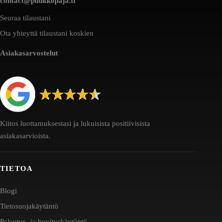
contact@puukkopaja.fi
Seuraa tilaustani
Ota yhteyttä tilaustani koskien
Asiakasarvostelut
Kiitos luottamuksestasi ja lukuisista positiivisista
asiakasarvioista.
TIETOA
Blogi
Tietosuojakäytäntö
Palautus- ja hyvityskäytäntö