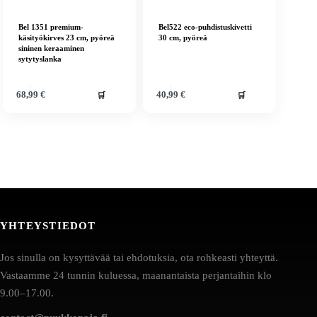
Bel 1351 premium-
Bel522 eco-puhdistuskivetti
käsityökirves 23 cm, pyöreä
30 cm, pyöreä
sininen keraaminen
sytytyslanka
🛒
🛒
68,99
€
40,99
€
YHTEYSTIEDOT
Jos sinulla on kysyttävää tai ehdotuksia, ota rohkeasti yhteyttä.
Vastaamme 24 tunnin kuluessa, maanantaista perjantaihin klo
9.00–17.00.