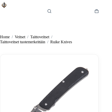
Skip
to
content
Shopping
cart
Home
/
Veitset
/
Taittoveitset
/
Taittoveitset tuotemerkeittäin
/
Ruike Knives