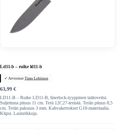
Home
/
Veitset
/
Taittoveitset
/
Taittoveitset tuotemerkeittäin
/
Ruike Knives
Ld11-b – ruike ld11-b
✓ Arvioinut
Timo Lehtinen
63,99
€
LD11-B – Ruike LD11-B, linerlock-tyyppinen taittoveitsi.
Suljettuna pituus 11 cm. Terä 12C27-terästä. Terän pituus 8,5
cm. Terän paksuus 3 mm. Kahvakerrokset G10-materiaalia.
Klipsi. Lasinrikkoja.