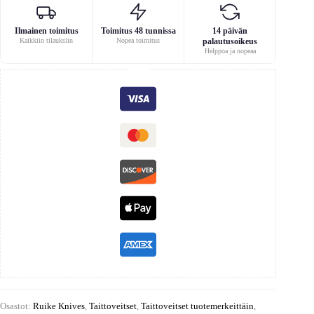
Ilmainen toimitus
Toimitus 48 tunnissa
14 päivän
Kaikkiin tilauksiin
Nopea toimitus
palautusoikeus
Helppoa ja nopeaa
Osastot:
Ruike Knives
,
Taittoveitset
,
Taittoveitset tuotemerkeittäin
,