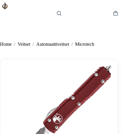
Skip
to
content
Shopping
cart
Home
/
Veitset
/
Automaattiveitset
/
Microtech