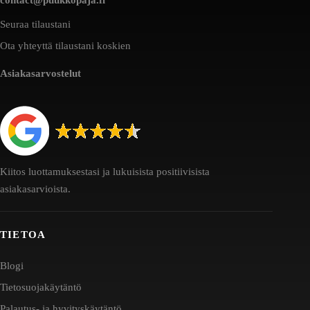
Seuraa tilaustani
Ota yhteyttä tilaustani koskien
Asiakasarvostelut
Kiitos luottamuksestasi ja lukuisista positiivisista
asiakasarvioista.
TIETOA
Blogi
Tietosuojakäytäntö
Palautus- ja hyvityskäytäntö