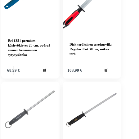
Bel 1351 premium-
Dick teräksinen teroitusviila
käsityökirves 23 cm, pyöreä
Regular Cut 30 cm, soikea
sininen keraaminen
terä
sytytyslanka
🛒
🛒
68,99
€
103,99
€