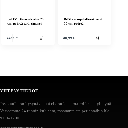
Bel 451 Diamond-veitsi 23
Bel522 eco-puhdistuskivetti
cm, pyöreä terä, timantti
30 cm, pyöreä
🛒
🛒
44,99
€
40,99
€
YHTEYSTIEDOT
Jos sinulla on kysyttävää tai ehdotuksia, ota rohkeasti yhteyttä.
Vastaamme 24 tunnin kuluessa, maanantaista perjantaihin klo
9.00–17.00.
contact@puukkopaja.fi