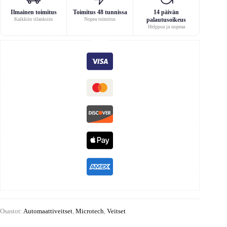
Ilmainen toimitus
Toimitus 48 tunnissa
14 päivän
Kaikkiin tilauksiin
Nopea toimitus
palautusoikeus
Helppoa ja nopeaa
Osastot:
Automaattiveitset
,
Microtech
,
Veitset