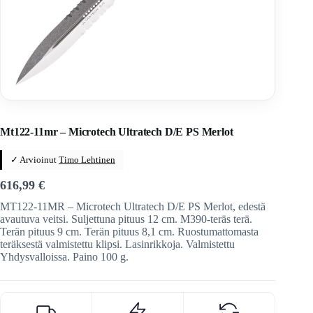
Home
/
Veitset
/
Automaattiveitset
/
Microtech
Mt122-11mr – Microtech Ultratech D/E PS Merlot
✓ Arvioinut
Timo Lehtinen
616,99
€
MT122-11MR – Microtech Ultratech D/E PS Merlot, edestä
avautuva veitsi. Suljettuna pituus 12 cm. M390-teräs terä.
Terän pituus 9 cm. Terän pituus 8,1 cm. Ruostumattomasta
teräksestä valmistettu klipsi. Lasinrikkoja. Valmistettu
Yhdysvalloissa. Paino 100 g.