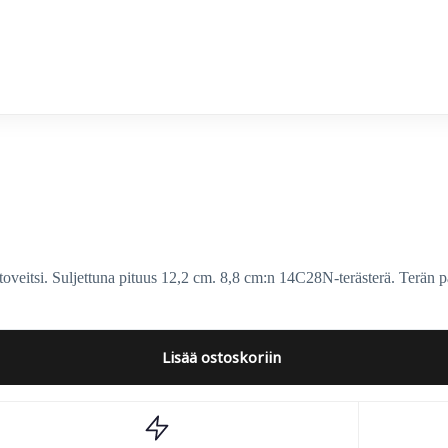
e Knives
veitsi. Suljettuna pituus 12,2 cm. 8,8 cm:n 14C28N-terästerä. Terän 
Lisää ostoskoriin