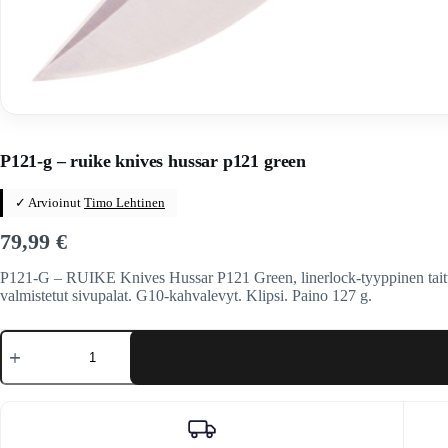
Home
/
Veitset
/
Taittoveitset
/
Taittoveitset tuotemerkeittäin
/
Ruik
P121-g – ruike knives hussar p121 green
✓ Arvioinut
Timo Lehtinen
79,99
€
P121-G – RUIKE Knives Hussar P121 Green, linerlock-tyyppinen taitto
valmistetut sivupalat. G10-kahvalevyt. Klipsi. Paino 127 g.
P121-
g
-
ruike
knives
hussar
p121