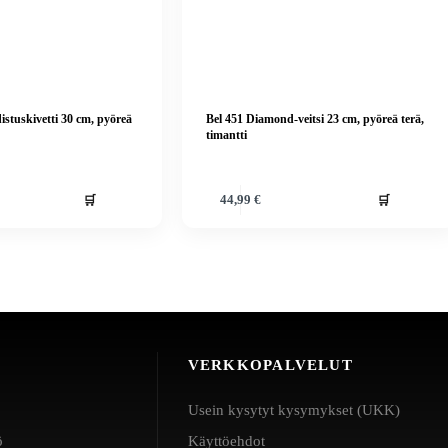
istuskivetti 30 cm, pyöreä
Bel 451 Diamond-veitsi 23 cm, pyöreä terä,
timantti
🛒
🛒
44,99
€
VERKKOPALVELUT
Usein kysytyt kysymykset (UKK)
ö
Käyttöehdot