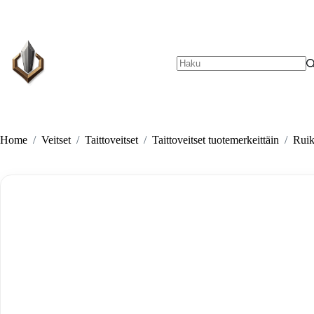
Skip
to
content
No
results
Home
/
Veitset
/
Taittoveitset
/
Taittoveitset tuotemerkeittäin
/
Ruik