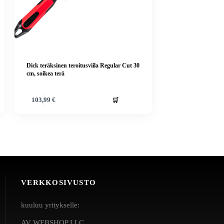
Dick teräksinen teroitusviila Regular Cut 30
cm, soikea terä
🛒
103,99
€
VERKKOSIVUSTO
kuuluu yritykselle:
AV WEBSHOP LLC