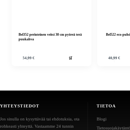
Bel352 perinteinen veitsi 30 cm pyöreä terä
Bel522 eco-puhd
puukahva
🛒
54,99
€
40,99
€
YHTEYSTIEDOT
TIETOA
Jos sinulla on kysyttävää tai ehdotuksia, ota
Blogi
rohkeasti yhteyttä. Vastaamme 24 tunnin
Tietosuojakäytänt