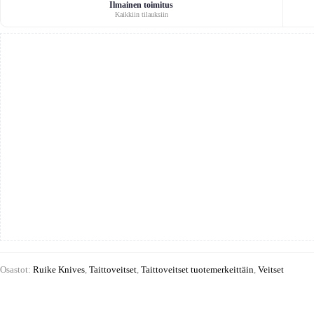
green
Ilmainen toimitus
Kaikkiin tilauksiin
määrä
Osastot:
Ruike Knives
,
Taittoveitset
,
Taittoveitset tuotemerkeittäin
,
Veitset