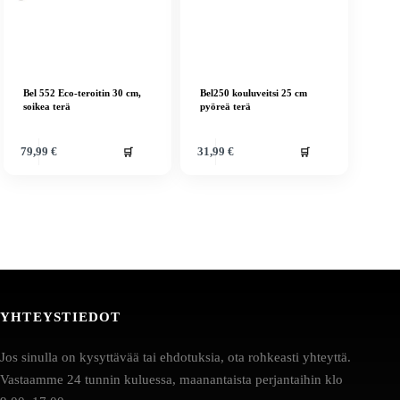
Bel 552 Eco-teroitin 30 cm,
Bel250 kouluveitsi 25 cm
soikea terä
pyöreä terä
🛒
🛒
79,99
€
31,99
€
YHTEYSTIEDOT
Jos sinulla on kysyttävää tai ehdotuksia, ota rohkeasti yhteyttä.
Vastaamme 24 tunnin kuluessa, maanantaista perjantaihin klo