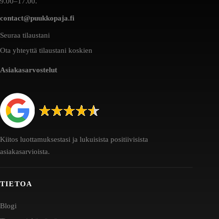
9.00–17.00.
contact@puukkopaja.fi
Seuraa tilaustani
Ota yhteyttä tilaustani koskien
Asiakasarvostelut
Kiitos luottamuksestasi ja lukuisista positiivisista
asiakasarvioista.
TIETOA
Blogi