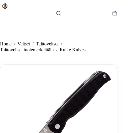
Skip
to
content
Shopping
cart
Home
/
Veitset
/
Taittoveitset
/
Taittoveitset tuotemerkeittäin
/
Ruike Knives