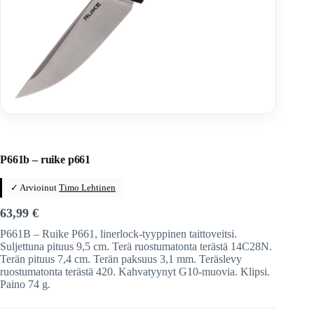
Home
/
Veitset
/
Taittoveitset
/
Taittoveitset tuotemerkeittäin
/
Ruike Knives
P661b – ruike p661
✓ Arvioinut
Timo Lehtinen
63,99
€
P661B – Ruike P661, linerlock-tyyppinen taittoveitsi.
Suljettuna pituus 9,5 cm. Terä ruostumatonta terästä 14C28N.
Terän pituus 7,4 cm. Terän paksuus 3,1 mm. Teräslevy
ruostumatonta terästä 420. Kahvatyynyt G10-muovia. Klipsi.
Paino 74 g.