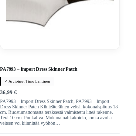
Home
/
Veitset
/
Kiinteäteräiset veitset
/
Kiinteäteräiset veitset
/
Import
PA7993 – Import Dress Skinner Patch
✓ Arvioinut
Timo Lehtinen
36,99
€
PA7993 – Import Dress Skinner Patch, PA7993 – Import
Dress Skinner Patch Kiinteäteräinen veitsi, kokonaispituus 18
cm. Ruostumattomasta teräksestä valmistettu litteä rakenne.
Terä 10 cm. Puukahva. Mukana nahkakotelo, jonka avulla
veitsen voi kiinnittää vyöhön…