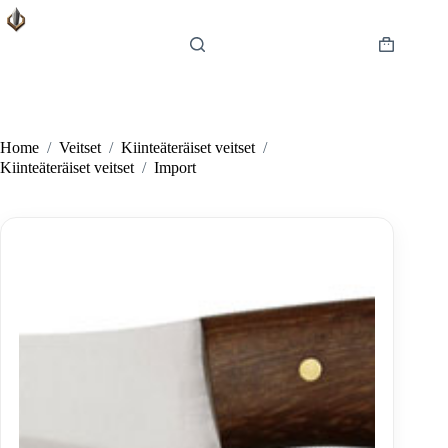
Skip
to
content
Shopping
cart
Home
/
Veitset
/
Kiinteäteräiset veitset
/
Kiinteäteräiset veitset
/
Import