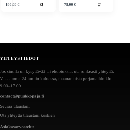
🛒
🛒
190,99
€
78,99
€
YHTEYSTIEDOT
Jos sinulla on kysyttävää tai ehdotuksia, ota rohkeasti yhteyttä.
Vastaamme 24 tunnin kuluessa, maanantaista perjantaihin klo
9.00–17.00.
contact@puukkopaja.fi
Seuraa tilaustani
Ota yhteyttä tilaustani koskien
Asiakasarvostelut