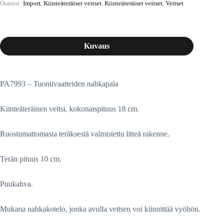
Osastot:
Import
,
Kiinteäteräiset veitset
,
Kiinteäteräiset veitset
,
Veitset
Kuvaus
PA7993 – Tuontivaatteiden nahkapala
Kiinteäteräinen veitsi, kokonaispituus 18 cm.
Ruostumattomasta teräksestä valmistettu litteä rakenne.
Terän pituus 10 cm.
Puukahva.
Mukana nahkakotelo, jonka avulla veitsen voi kiinnittää vyöhön.