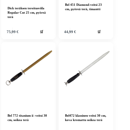
Bel 451 Diamond-veitsi 23
Dick teräksen teroitusviila
cm, pyöreä terä, timantti
Regular Cut 25 cm, pyöreä
terä
🛒
🛒
75,99
€
44,99
€
Bel 772 titanium ii -veitsi 30
Bel472 klassinen veitsi 30 cm,
cm, soikea terä
kova kromattu soikea terä