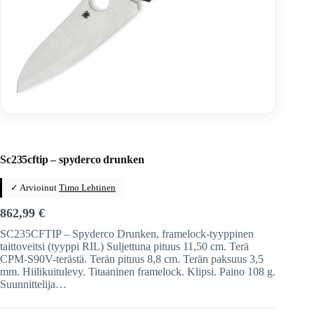
Home
/
Veitset
/
Taittoveitset
/
Taittoveitset tuotemerkeittäin
/
Spyderco
Sc235cftip – spyderco drunken
✓ Arvioinut
Timo Lehtinen
862,99
€
SC235CFTIP – Spyderco Drunken, framelock-tyyppinen
taittoveitsi (tyyppi RIL) Suljettuna pituus 11,50 cm. Terä
CPM-S90V-terästä. Terän pituus 8,8 cm. Terän paksuus 3,5
mm. Hiilikuitulevy. Titaaninen framelock. Klipsi. Paino 108 g.
Suunnittelija…