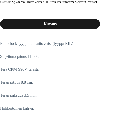
Osastot:
Spyderco
,
Taittoveitset
,
Taittoveitset tuotemerkeittäin
,
Veitset
Kuvaus
Framelock-tyyppinen taittoveitsi (tyyppi RIL)
Suljettuna pituus 11,50 cm.
Terä CPM-S90V-terästä.
Terän pituus 8,8 cm.
Terän paksuus 3,5 mm.
Hiilikuituinen kahva.