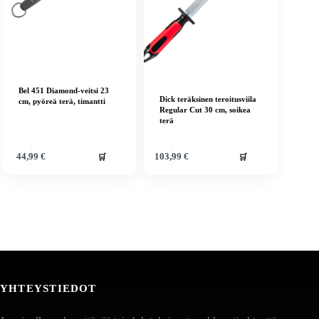
Bel 451 Diamond-veitsi 23
Dick teräksinen teroitusviila
cm, pyöreä terä, timantti
Regular Cut 30 cm, soikea
terä
🛒
🛒
44,99
€
103,99
€
YHTEYSTIEDOT