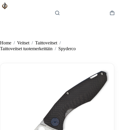
Skip
to
content
Shopping
cart
Home
/
Veitset
/
Taittoveitset
/
Taittoveitset tuotemerkeittäin
/
Spyderco