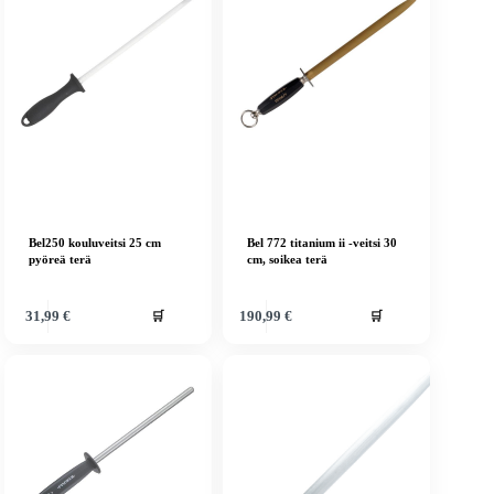
Bel250 kouluveitsi 25 cm
Bel 772 titanium ii -veitsi 30
pyöreä terä
cm, soikea terä
🛒
🛒
31,99
€
190,99
€