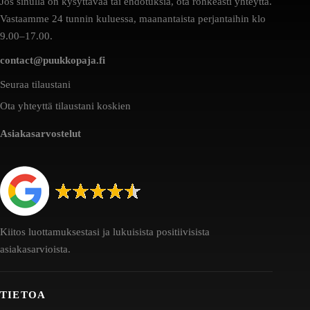
Jos sinulla on kysyttävää tai ehdotuksia, ota rohkeasti yhteyttä.
Vastaamme 24 tunnin kuluessa, maanantaista perjantaihin klo
9.00–17.00.
contact@puukkopaja.fi
Seuraa tilaustani
Ota yhteyttä tilaustani koskien
Asiakasarvostelut
Kiitos luottamuksestasi ja lukuisista positiivisista
asiakasarvioista.
TIETOA