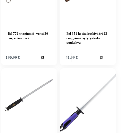
Bel 772 titanium ii -veitsi 30
Bel 351 kotitalouskivääri 23
cm, soikea terä
cm pyöreä sytytyslanka
puukahva
🛒
🛒
190,99
€
41,99
€