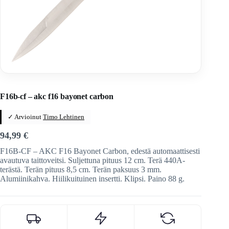
Home
/
Veitset
/
Automaattiveitset
F16b-cf – akc f16 bayonet carbon
✓ Arvioinut
Timo Lehtinen
94,99
€
F16B-CF – AKC F16 Bayonet Carbon, edestä automaattisesti
avautuva taittoveitsi. Suljettuna pituus 12 cm. Terä 440A-
terästä. Terän pituus 8,5 cm. Terän paksuus 3 mm.
Alumiinikahva. Hiilikuituinen insertti. Klipsi. Paino 88 g.