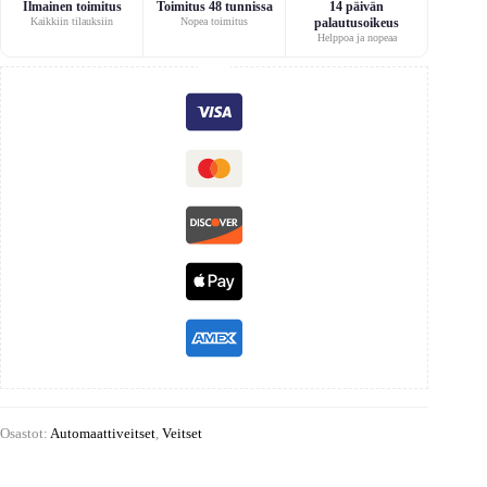
Ilmainen toimitus
Toimitus 48 tunnissa
14 päivän
Kaikkiin tilauksiin
Nopea toimitus
palautusoikeus
Helppoa ja nopeaa
Osastot:
Automaattiveitset
,
Veitset