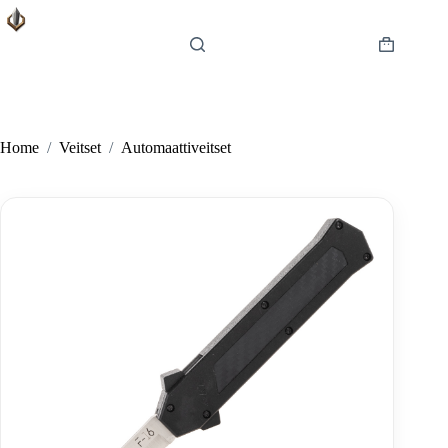
Skip
to
content
Shopping
cart
Home
/
Veitset
/
Automaattiveitset