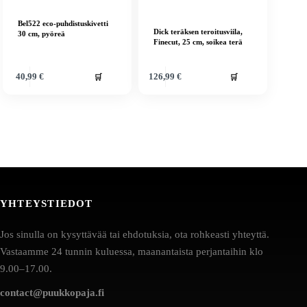
Bel522 eco-puhdistuskivetti
Dick teräksen teroitusviila,
30 cm, pyöreä
Finecut, 25 cm, soikea terä
🛒
🛒
40,99
€
126,99
€
YHTEYSTIEDOT
Jos sinulla on kysyttävää tai ehdotuksia, ota rohkeasti yhteyttä.
Vastaamme 24 tunnin kuluessa, maanantaista perjantaihin klo
9.00–17.00.
contact@puukkopaja.fi